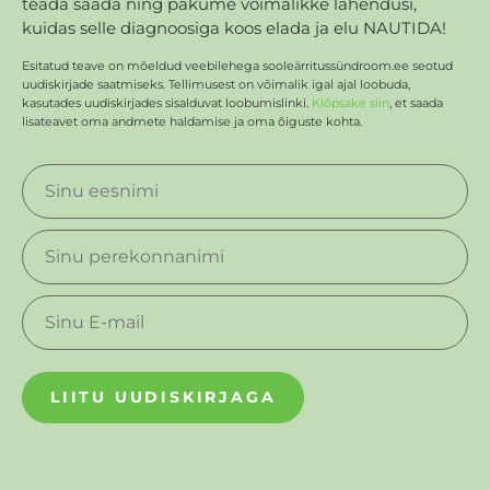
teada saada ning pakume võimalikke lahendusi,
kuidas selle diagnoosiga koos elada ja elu NAUTIDA!
Esitatud teave on mõeldud veebilehega sooleärritussündroom.ee seotud
uudiskirjade saatmiseks. Tellimusest on võimalik igal ajal loobuda,
kasutades uudiskirjades sisalduvat loobumislinki.
Klõpsake siin
, et saada
lisateavet oma andmete haldamise ja oma õiguste kohta.