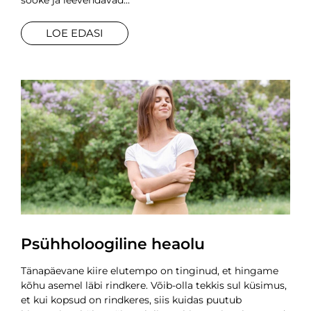
sööke ja leevendavad
LOE EDASI
Psühholoogiline heaolu
Tänapäevane kiire elutempo on tinginud, et hingame
kõhu asemel läbi rindkere. Võib-olla tekkis sul küsimus,
et kui kopsud on rindkeres, siis kuidas puutub