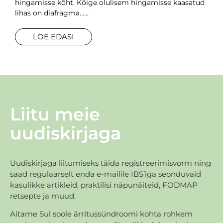
hingamisse kõht. Kõige olulisem hingamisse kaasatud
lihas on diafragma…
LOE EDASI
Liitu meie
uudiskirjaga
Uudiskirjaga liitumiseks täida registreerimisvorm ning
saad regulaarselt enda e-mailile IBS’iga seonduvaid
kasulikke artikleid, praktilisi näpunäiteid, FODMAP
retsepte ja muud.
Aitame Sul soole ärritussündroomi kohta rohkem