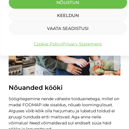
LOE EDASI
NÕUSTUN
KEELDUN
VAATA SEADISTUSI
Cookie Policy
Privacy Statement
Nõuanded kööki
Söögitegemine nende väheste toiduainetega, millel on
madal FODMAP-ide sisaldus, nõuab loomingulisust.
Alguses võib kõik olla harjumatu ja lubatud toidud ei
pruugi tunduda eriti maitsvad. Aga anna neile
võimalus! Need võimaldavad sul endiselt süüa häid