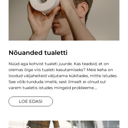
Nõuanded tualetti
Nüüd aga kohvist tualeti juurde. Kas teadsid, et on
olemas õige viis tualeti kasutamiseks? Meie keha on
loodud väljaheiteid väljutama kükitades, mitte istudes.
See võib tunduda imelik, sest ilmselt ei olnud sul
varem tualetis istudes mingeid probleeme.
LOE EDASI