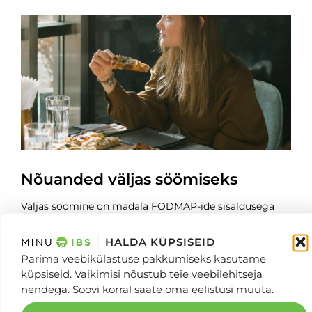
Nõuanded väljas söömiseks
Väljas söömine on madala FODMAP-ide sisaldusega
dieeti järgides tihti stressirohke. Kui oled aga
ettevaatlik, et pea sa oma sotsiaalseid tegevusi piirama.
HALDA KÜPSISEID
Järgi neid nõuandeid ning naudi pere ja sõpradega
Parima veebikülastuse pakkumiseks kasutame
veedetud aega. 1. etapp: tutvu menüüga internetis
küpsiseid. Vaikimisi nõustub teie veebilehitseja
Tänapäeval
nendega. Soovi korral saate oma eelistusi muuta.